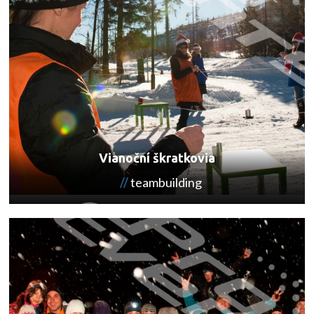
Vianoční škratkovia
teambuilding