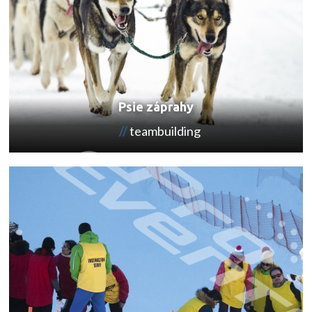
Psie záprahy
teambuilding