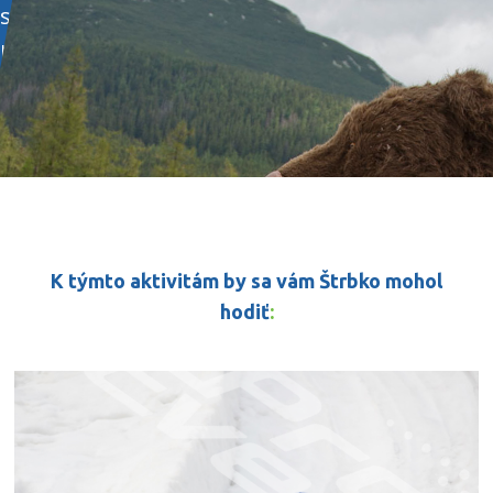
súťažiach, ale aj dobrý zabávač. PS:
rád sa fotí a Vy?
K týmto aktivitám by sa vám Štrbko mohol
hodiť
: