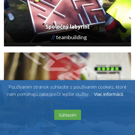
Spoločný labyrint
teambuilding
Používaním stránok súhlasíte s používaním cookies, ktoré
nám pomáhajú zabezpečiť lepšie služby.
Viac informácií.
Súhlasím
TELEFONOVAŤ
KONTAKT
KATALÓG
ENGLISH