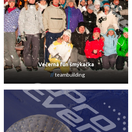
Večerná fun šmýkačka
teambuilding