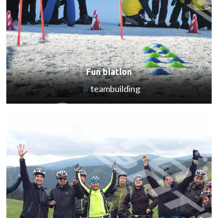
Fun biatlon
teambuilding