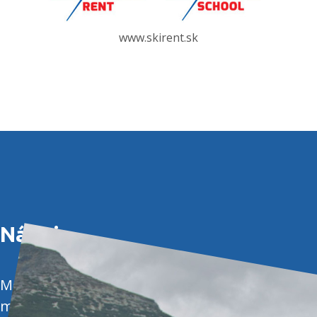
www.skirent.sk
Náš tip
.
Medveď Štrbko je výborný
motivátor pre vyššie výkony v