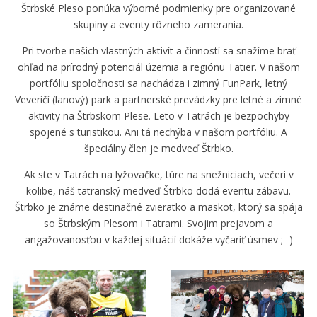
Štrbské Pleso ponúka výborné podmienky pre organizované
skupiny a eventy rôzneho zamerania.
Pri tvorbe našich vlastných aktivít a činností sa snažíme brať
ohľad na prírodný potenciál územia a regiónu Tatier. V našom
portfóliu spoločnosti sa nachádza i zimný FunPark, letný
Veveričí (lanový) park a partnerské prevádzky pre letné a zimné
aktivity na Štrbskom Plese. Leto v Tatrách je bezpochyby
spojené s turistikou. Ani tá nechýba v našom portfóliu. A
špeciálny člen je medveď Štrbko.
Ak ste v Tatrách na lyžovačke, túre na snežniciach, večeri v
kolibe, náš tatranský medveď Štrbko dodá eventu zábavu.
Štrbko je známe destinačné zvieratko a maskot, ktorý sa spája
so Štrbským Plesom i Tatrami. Svojim prejavom a
angažovanosťou v každej situácií dokáže vyčariť úsmev ;- )