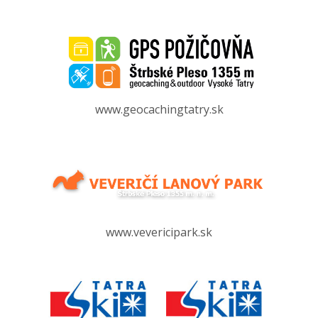
www.geocachingtatry.sk
www.vevericipark.sk