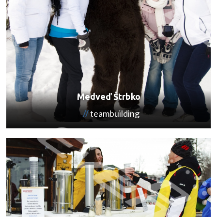
Medveď Štrbko
teambuilding