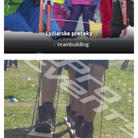
Lyžiarske preteky
teambuilding